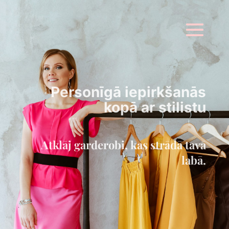
Personīgā iepirkšanās
kopā ar stilistu
Atklāj garderobi, kas strādā tavā
labā.