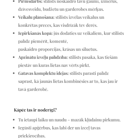
Pirmsdarbs:
stilists noskaidro tavu gaumi, izmērus,
dzīvesveidu, budžetu un garderobes mērķus.
Veikalu plānošana:
stilists izvēlas veikalus un
konkrētas preces, kas visdrīzāk tev derēs.
Iepirkšanās kopā:
jūs dodaties uz veikaliem, kur stilists
palīdz piemērīt, komentē,
paskaidro proporcijas, krāsas un siluetus.
Apzinātu izvēļu palīdzība:
stilists pasaka, kas tiešām
piestāv un kuras lietas nav vērts pirkt.
Gatavas komplektu idejas:
stilists parasti palīdz
saprast, kā jaunās lietas kombinēsies ar to, kas jau ir
tavā garderobē.
Kāpēc tas ir noderīgi?
Tu ietaupi laiku un naudu – mazāk kļūdainu pirkumu.
Iegūsti apģērbus, kas labi der un izceļ tavas
priekšrocības.