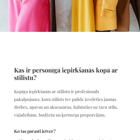
Kas ir personīgā iepirkšanās kopā ar
stilistu?
Kopīga iepirkšanās ar stilistu ir profesionāls
pakalpojums, kurā stilists tev palīdz izvēlēties jaunas
drēbes, apavus un aksesuārus, balstoties uz tavu stilu,
vajadzībām, budžetu un ķermeņa proporcijām.
Ko tas parasti ietver?