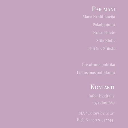
Par mani
Mana Kvalifikacija
Pakalpojumi
Krāsu Palete
Stila Klubs
Pati Sev Stilists
Privātuma politika
Lietošanas noteikumi
Kontakti
info@bygita.lv
+371 26191689
SIA “Colors by Gita”
Reģ. Nr.: 50203522441