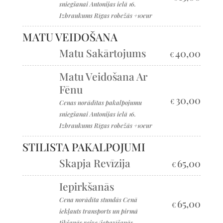
sniegšanai Antonijas ielā 16.
Izbraukums Rīgas robežās +10eur
MATU VEIDOŠANA
Matu Sakārtojums
40,00
€
Matu Veidošana Ar
Fēnu
30,00
€
Cenas norādītas pakalpojumu
sniegšanai Antonijas ielā 16.
Izbraukums Rīgas robežās +10eur
STILISTA PAKALPOJUMI
Skapja Revīzija
65,00
€
Iepirkšanās
Cena norādīta stundās Cenā
65,00
€
iekļauts transports un pirmā
tikšanās reize/iepazīšanās