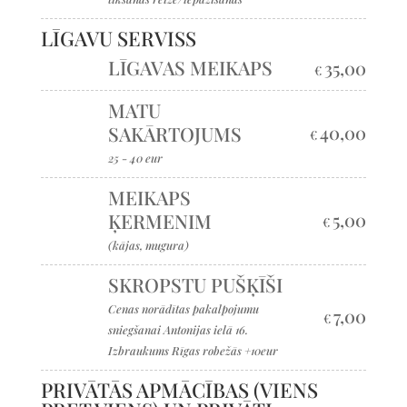
LĪGAVU SERVISS
LĪGAVAS MEIKAPS
35,00
€
MATU
SAKĀRTOJUMS
40,00
€
25 - 40 eur
MEIKAPS
ĶERMENIM
5,00
€
(kājas, mugura)
SKROPSTU PUŠĶĪŠI
Cenas norādītas pakalpojumu
7,00
€
sniegšanai Antonijas ielā 16.
Izbraukums Rīgas robežās +10eur
PRIVĀTĀS APMĀCĪBAS (VIENS