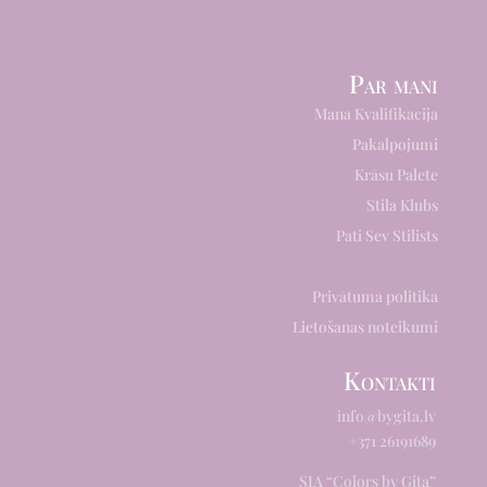
Par mani
Mana Kvalifikacija
Pakalpojumi
Krāsu Palete
Stila Klubs
Pati Sev Stilists
Privātuma politika
Lietošanas noteikumi
Kontakti
info@bygita.lv
+371 26191689
SIA “Colors by Gita”