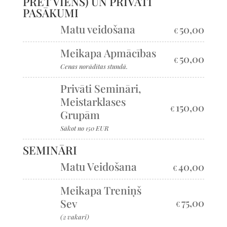
PRET VIENS) UN PRIVĀTI
PASĀKUMI
Matu veidošana
50,00
€
Meikapa Apmācības
50,00
€
Cenas norādītas stundā.
Privāti Semināri,
Meistarklases
150,00
€
Grupām
Sākot no 150 EUR
SEMINĀRI
Matu Veidošana
40,00
€
Meikapa Treniņš
Sev
75,00
€
(2 vakari)