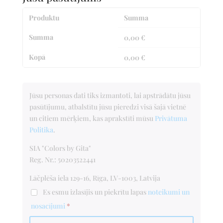
Produktu
Summa
Summa
0,00
€
Kopā
0,00
€
Jūsu personas dati tiks izmantoti, lai apstrādātu jūsu
pasūtījumu, atbalstītu jūsu pieredzi visā šajā vietnē
un citiem mērķiem, kas aprakstīti mūsu
Privātuma
Politika
.
SIA "Colors by Gita"
Reg. Nr.: 50203522441
Lāčplēša iela 129-16, Rīga, LV-1003, Latvija
Es esmu izlasījis un piekrītu lapas
noteikumi un
nosacījumi
*