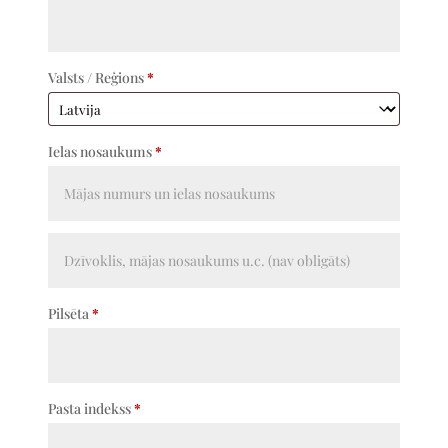
Valsts / Reģions
*
Ielas nosaukums
*
Dzīvokļa
nr.,
korpuss,
Pilsēta
*
mājas
nosaukums
u.tml.
Pasta indekss
*
(nav
obligāti)
(nav