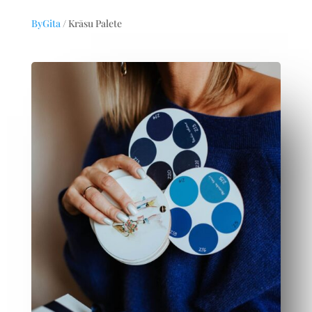
ByGita
/ Krāsu Palete