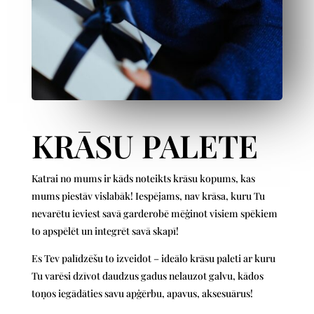
KRĀSU PALETE
Katrai no mums ir kāds noteikts krāsu kopums, kas
mums piestāv vislabāk! Iespējams, nav krāsa, kuru Tu
nevarētu ieviest savā garderobē mēģinot visiem spēkiem
to apspēlēt un integrēt savā skapī!
Es Tev palīdzēšu to izveidot – ideālo krāsu paleti ar kuru
Tu varēsi dzīvot daudzus gadus nelauzot galvu, kādos
toņos iegādāties savu apģērbu, apavus, aksesuārus!