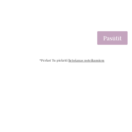
Pasūtīt
*Pērkot Tu piekrīti
lietošanas noteikumiem