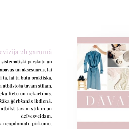
evīzija 2h garumā
s sistemātiski pārskata un
 apavus un aksesuārus, lai
tā, lai tā būtu praktiska,
 atbilstoša tavam stilam.
ku lietu un nekārtības.
šāka ģērbšanās ikdienā.
 atbilst tavam stilam un
dzīvesveidam.
k neapdomātu pirkumu.