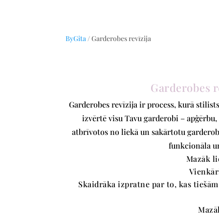
ByGita
/ Garderobes revīzija
Garderobes r
Garderobes revīzija ir process, kurā stilist
izvērtē visu Tavu garderobi – apģērbu,
atbrīvotos no liekā un sakārtotu garderobi 
funkcionāla un
Mazāk lie
Vienkār
Skaidrāka izpratne par to, kas tiešām
Mazā